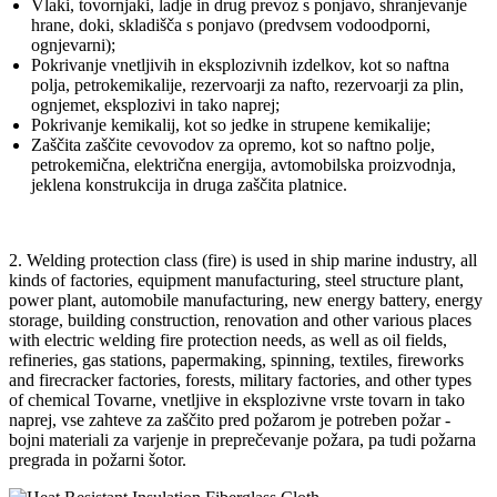
Vlaki, tovornjaki, ladje in drug prevoz s ponjavo, shranjevanje
hrane, doki, skladišča s ponjavo (predvsem vodoodporni,
ognjevarni);
Pokrivanje vnetljivih in eksplozivnih izdelkov, kot so naftna
polja, petrokemikalije, rezervoarji za nafto, rezervoarji za plin,
ognjemet, eksplozivi in ​​tako naprej;
Pokrivanje kemikalij, kot so jedke in strupene kemikalije;
Zaščita zaščite cevovodov za opremo, kot so naftno polje,
petrokemična, električna energija, avtomobilska proizvodnja,
jeklena konstrukcija in druga zaščita platnice.
2. Welding protection class (fire) is used in ship marine industry, all
kinds of factories, equipment manufacturing, steel structure plant,
power plant, automobile manufacturing, new energy battery, energy
storage, building construction, renovation and other various places
with electric welding fire protection needs, as well as oil fields,
refineries, gas stations, papermaking, spinning, textiles, fireworks
and firecracker factories, forests, military factories, and other types
of chemical Tovarne, vnetljive in eksplozivne vrste tovarn in tako
naprej, vse zahteve za zaščito pred požarom je potreben požar -
bojni materiali za varjenje in preprečevanje požara, pa tudi požarna
pregrada in požarni šotor.