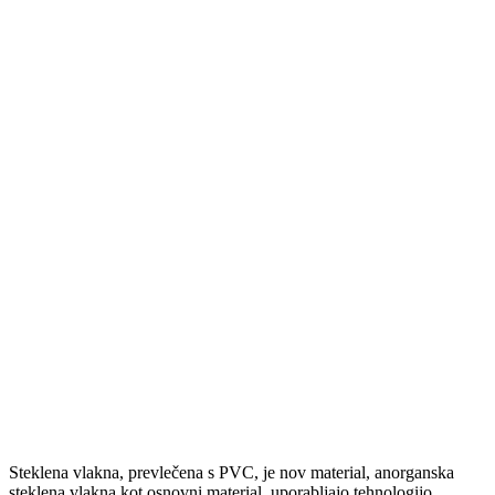
Steklena vlakna, prevlečena s PVC, je nov material, anorganska
steklena vlakna kot osnovni material, uporabljajo tehnologijo