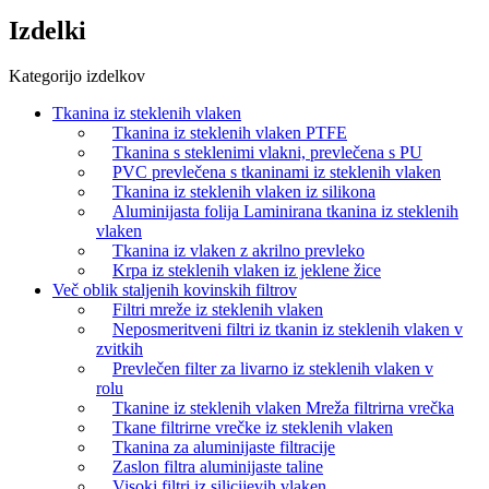
Izdelki
Kategorijo izdelkov
Tkanina iz steklenih vlaken
Tkanina iz steklenih vlaken PTFE
Tkanina s steklenimi vlakni, prevlečena s PU
PVC prevlečena s tkaninami iz steklenih vlaken
Tkanina iz steklenih vlaken iz silikona
Aluminijasta folija Laminirana tkanina iz steklenih
vlaken
Tkanina iz vlaken z akrilno prevleko
Krpa iz steklenih vlaken iz jeklene žice
Več oblik staljenih kovinskih filtrov
Filtri mreže iz steklenih vlaken
Neposmeritveni filtri iz tkanin iz steklenih vlaken v
zvitkih
Prevlečen filter za livarno iz steklenih vlaken v
rolu
Tkanine iz steklenih vlaken Mreža filtrirna vrečka
Tkane filtrirne vrečke iz steklenih vlaken
Tkanina za aluminijaste filtracije
Zaslon filtra aluminijaste taline
Visoki filtri iz silicijevih vlaken