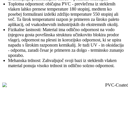
Toplotna odpornost: običajna PVC - prevlečena iz steklenih
vlaken lahko prenese temperature 180 stopinj, medtem ko
posebej formulirani izdelki zdržijo temperature 550 stopinj ali
več. Ta širok temperaturni razpon je primeren za široko paleto
aplikacij, od vsakodnevnih industrijskih do ekstremnih okolij.
Fizikalne lastnosti: Material ima odlično odpornost na vodo
(njegova gosta površinska struktura učinkovito blokira prodor
vlage), odpornost na plesni in korozijsko odpornost, ki se upira
napadu s širokim razponom kemikalij. Je tudi UV - in oksidacija
- odporna, zaradi česar je primeren za dolgo - terminsko zunanjo
uporabo.
Mehanska trdnost: Zahvaljujoč svoji bazi iz steklenih vlaken
material ponuja visoko trdnost in odlično solzno odpornost.