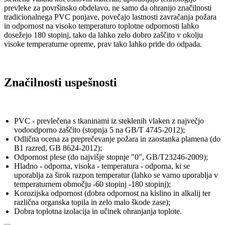
prevleke za površinsko obdelavo, ne samo da ohranijo značilnosti
tradicionalnega PVC ponjave, povečajo lastnosti zavračanja požara
in odpornost na visoko temperaturo toplotne odpornosti lahko
dosežejo 180 stopinj, tako da lahko zelo dobro zaščito v okolju
visoke temperaturne opreme, prav tako lahko pride do odpada.
Značilnosti uspešnosti
PVC - prevlečena s tkaninami iz steklenih vlaken z največjo
vodoodporno zaščito (stopnja 5 na GB/T 4745-2012);
Odlična ocena za preprečevanje požara in zaostanka plamena (do
B1 razred, GB 8624-2012);
Odpornost plese (do najvišje stopnje "0", GB/T23246-2009);
Hladno - odporna, visoka - temperatura - odporna, ki se
uporablja za širok razpon temperatur (lahko se varno uporablja v
temperaturnem območju -60 stopinj -180 stopinj);
Korozijska odpornost (dobra odpornost na kislino in alkalij ter
različna organska topila in zelo malo škode zase);
Dobra toplotna izolacija in učinek ohranjanja toplote.