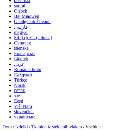
bosanski
suomi
O'zbek
Bai Miaowen
Gaeilgenah Éireann
فارسی
magyar
Srbija jezik (latinica)
Cymraeg
íslenska
Български
Lietuvių
عربي
România limbi
Ελληνικά
Türkçe
Norsk
עברית
বাংলা
Eesti
Việt Nam
slovenčina
українська
Dom
/
Izdelki
/
Tkanina iz steklenih vlaken
/ Vsebine