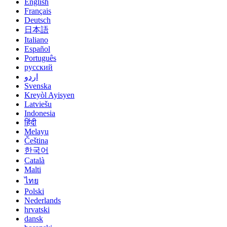
English
Français
Deutsch
日本語
Italiano
Español
Português
русский
اردو
Svenska
Kreyòl Ayisyen
Latviešu
Indonesia
हिंदी
Melayu
Čeština
한국어
Català
Malti
ไทย
Polski
Nederlands
hrvatski
dansk