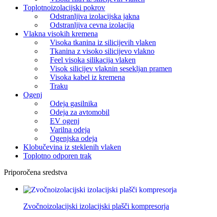
Toplotnoizolacijski pokrov
Odstranljiva izolacijska jakna
Odstranljiva cevna izolacija
Vlakna visokih kremena
Visoka tkanina iz silicijevih vlaken
Tkanina z visoko silicijevo vlakno
Feel visoka silikacija vlaken
Visok silicijev vlaknin sesekljan pramen
Visoka kabel iz kremena
Traku
Ogenj
Odeja gasilnika
Odeja za avtomobil
EV ogenj
Varilna odeja
Ogenjska odeja
Klobučevina iz steklenih vlaken
Toplotno odporen trak
Priporočena sredstva
Zvočnoizolacijski izolacijski plašči kompresorja