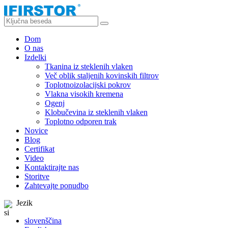
Dom
O nas
Izdelki
Tkanina iz steklenih vlaken
Več oblik staljenih kovinskih filtrov
Toplotnoizolacijski pokrov
Vlakna visokih kremena
Ogenj
Klobučevina iz steklenih vlaken
Toplotno odporen trak
Novice
Blog
Certifikat
Video
Kontaktirajte nas
Storitve
Zahtevajte ponudbo
Jezik
slovenščina