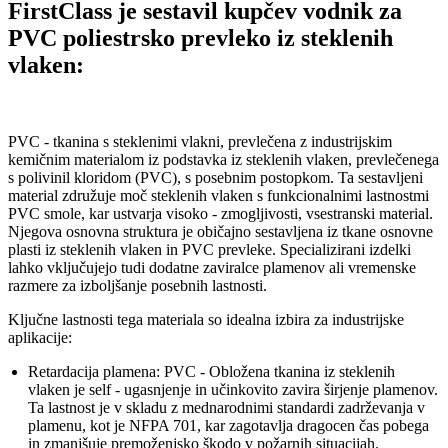
FirstClass je sestavil kupčev vodnik za
PVC poliestrsko prevleko iz steklenih
vlaken:
PVC - tkanina s steklenimi vlakni, prevlečena z industrijskim
kemičnim materialom iz podstavka iz steklenih vlaken, prevlečenega
s polivinil kloridom (PVC), s posebnim postopkom. Ta sestavljeni
material združuje moč steklenih vlaken s funkcionalnimi lastnostmi
PVC smole, kar ustvarja visoko - zmogljivosti, vsestranski material.
Njegova osnovna struktura je običajno sestavljena iz tkane osnovne
plasti iz steklenih vlaken in PVC prevleke. Specializirani izdelki
lahko vključujejo tudi dodatne zaviralce plamenov ali vremenske
razmere za izboljšanje posebnih lastnosti.
Ključne lastnosti tega materiala so idealna izbira za industrijske
aplikacije:
Retardacija plamena: PVC - Obložena tkanina iz steklenih
vlaken je self - ugasnjenje in učinkovito zavira širjenje plamenov.
Ta lastnost je v skladu z mednarodnimi standardi zadrževanja v
plamenu, kot je NFPA 701, kar zagotavlja dragocen čas pobega
in zmanjšuje premoženjsko škodo v požarnih situacijah.